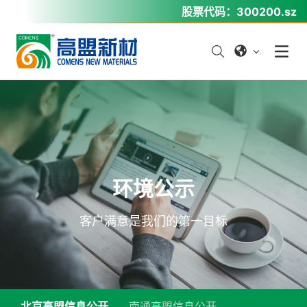
股票代码：
300200.sz
环
境
公
示
客
户
满
意
是
我
们
的
第
一
目
标
北京高盟信息公开
南通高盟信息公开