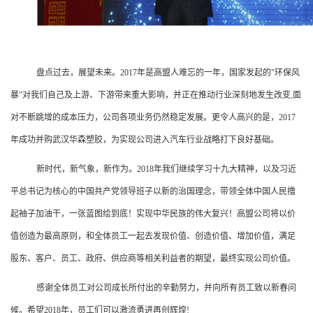
盘点过去，展望未来。2017年是高盟人难忘的一年，国家发起的"环保风
暴"对我们自己及上游、下游带来重大影响，并正在推动行业深刻地发生改变,面
对不断跳增的成本压力，公司各项业务仍然稳定发展。更令人高兴的是，2017
年成功并购武汉华森塑胶，为实现公司进入汽车行业战略打下良好基础。
新时代，新气象，新作为。2018年我们继续学习十九大精神，以及习近
平总书记为核心的中国共产党领导班子以新的治国理念，带领全体中国人民撸
起袖子加油干，一张蓝图绘到底！实现中华民族的伟大复兴！高盟公司将以价
值创造为最高原则，和全体员工一起去发现价值、创造价值、增加价值，满足
股东、客户、员工、政府、供应商等相关利益者的期望，最终实现公司价值。
感谢全体员工对公司成长所付出的辛勤努力，并向所有员工致以新春问
候。希望2018年，员工们可以激流勇进再创辉煌!