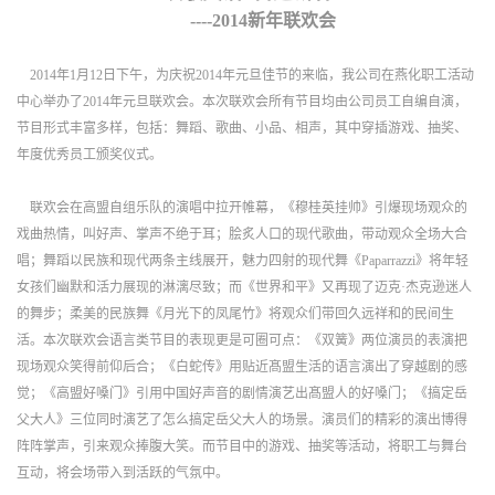
----2014新年联欢会
2014
年1月12日下午，为庆祝2014年元旦佳节的来临，我公司在燕化职工活动
中心举办了2014年元旦联欢会。本次联欢会所有节目均由公司员工自编自演，
节目形式丰富多样，包括：舞蹈、歌曲、小品、相声，其中穿插游戏、抽奖、
年度优秀员工颁奖仪式。
联欢会在高盟自组乐队的演唱中拉开帷幕，《穆桂英挂帅》引爆现场观众的
戏曲热情，叫好声、掌声不绝于耳；脍炙人口的现代歌曲，带动观众全场大合
唱；舞蹈以民族和现代两条主线展开，魅力四射的现代舞《Paparrazzi》将年轻
女孩们幽默和活力展现的淋漓尽致；而《世界和平》又再现了迈克·杰克逊迷人
的舞步；柔美的民族舞《月光下的凤尾竹》将观众们带回久远祥和的民间生
活。本次联欢会语言类节目的表现更是可圈可点：《双簧》两位演员的表演把
现场观众笑得前仰后合；《白蛇传》用贴近髙盟生活的语言演出了穿越剧的感
觉；《高盟好嗓门》引用中国好声音的剧情演艺出髙盟人的好嗓门；《搞定岳
父大人》三位同时演艺了怎么搞定岳父大人的场景。演员们的精彩的演出博得
阵阵掌声，引来观众捧腹大笑。而节目中的游戏、抽奖等活动，将职工与舞台
互动，将会场带入到活跃的气氛中。