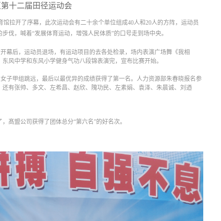
区
第十二届田径运动会
馆拉开了序幕，此次运动会有二十余个单位组成40人和20人的方阵，运动员
步伐，喊着“发展体育运动，增强人民体质”的口号走到场中央。
布开幕后，运动员退场，有运动项目的去各处检录，场内表演广场舞《我相
、东风中学和东风小学健身气功八段锦表演完，宣布比赛开始。
了女子甲组跳远，最后以最优异的成绩获得了第一名。
人力资源部朱春晓报名参
。
还有张帅、多文、左希昌、赵欣、隗功民、左素娟、袁泽、朱晨诚、刘迺
，髙盟公司获得了团体总分“第六名”的好名次。