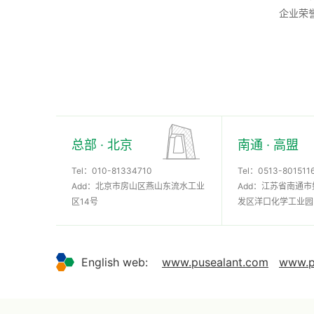
企业荣
总部 · 北京
南通 · 高盟
Tel：
010-81334710
Tel：
0513-801511
Add：北京市房山区燕山东流水工业
Add：江苏省南通
区14号
发区洋口化学工业园
English web:
www.pusealant.com
www.p