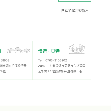
扫码了解高盟新材
浦
清远 · 贝特
158908
Tel：
0763-3105202
南通市如东沿海经济开
Add：广东省清远市英德市东华镇清
工业园
远华侨工业园新材料A园瀚和三路