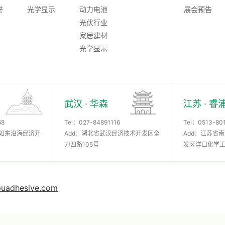
誉
光学显示
动力电池
展会预告
光伏行业
家居建材
光学显示
武汉 · 华森
江苏 · 睿
68
Tel：
027-84891116
Tel：
0513-80
市如东沿海经济开
Add：湖北省武汉经济技术开发区全
Add：江苏省
力四路105号
发区洋口化学
uadhesive.com