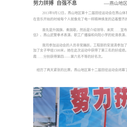
努力拼搏 自强不息
----燕山地
2013
年9月12日
，燕山地区第十二届田径运动会在燕山体育
在音乐开始的时候每个人就像充了电一样精神焕发的迈着整齐的
首先是升国旗、奏国歌，然后是介绍领导、来宾……宣
信》、燕山武警拳术表演、职工广播操和向阳小学的轮滑表演
我司参加运动会的人员非常踊跃，
工程部的安淑清参加
加了女子甲组
1500
米，她在此次运动中获得了第三名的好成绩
霞……分别获得第四——第六名不等的好名次。
经历了两天紧张的比赛，燕山地区第十二届田径运动会闭幕了