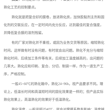
熟化工艺的控制要点。
熟化就是把复合好的膜卷，放进熟化房，加快胶黏剂主剂和固
化剂的交联反应，在一定时间内充分反应，达到最佳的复合强度，
并降低复合膜的溶剂残留。
有的厂家对熟化并不重视，或因为业务交货等原因，缩短熟化
时间。这样做有时没有问题，有时就会出问题。熟化不充分与缩短
熟化时间、后续加工条件等有关，后续加工温度越高的，出问题的
几率大。熟化应和印刷、复合、分切、制袋一样，作为一道生产工
序，严格控制。
一般
45~60℃的熟化箱中，熟化24~96h，视产品要求不同。理
论上，低温长时间和高温短时间的固化效果是一样的；但产品实际
熟化效果上，高温熟化的效果好于低温熟化。
熟化温度，一般说超过
40℃，就会对摩擦系数有影响；温度越