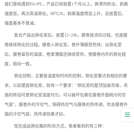
我们曾经遇到PA//PE，产品已经放置1个月以上，爽滑剂析出，剥离
强度低，再次高温熟化，80℃2h，剥离强度明显上升，且放置后，
强度基本不衰减。
复合产品出熟化室后，放置
12~24h，膜卷放凉的过程，也是膜
卷继续熟化的过程。膜卷入熟化室，卷外薄膜受热快；出熟化室
后，膜卷留存的温度，卷里薄膜还继续受热，使膜卷内外的熟化程
度，趋向一致。
熟化控制，主要是温度和时间的控制，熟化室要达到相应的要
求。以前建造熟化室，就有一个要求：
“熟化室的屋顶加装吊扇，吊
扇的转动可使熟化室温度均匀，可以破坏包裹在膜卷外面稍冷的空
气层”，膜卷外的冷空气，阻碍热空气与膜卷的热传递，吹去膜卷外
面的冷空气层，热传递效果才好。
现在成品熟化箱的吹风方式，笔者看到的有三种：