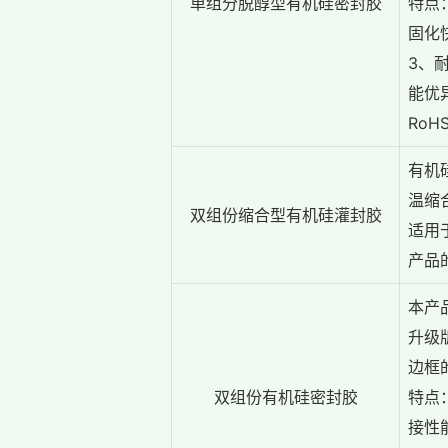
单组分脱醇型有机硅密封胶
特点
固化
3、
能优
RoH
有机
温缩
双组份缩合型有机硅灌封胶
适用
产品
本产
升级
边框
双组份有机硅密封胶
特点
接性