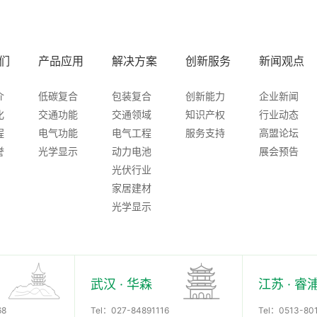
们
产品应用
解决方案
创新服务
新闻观点
介
低碳复合
包装复合
创新能力
企业新闻
化
交通功能
交通领域
知识产权
行业动态
程
电气功能
电气工程
服务支持
高盟论坛
誉
光学显示
动力电池
展会预告
光伏行业
家居建材
光学显示
武汉 · 华森
江苏 · 睿
68
Tel：
027-84891116
Tel：
0513-80