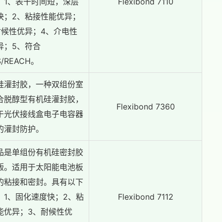
：1、表干时间短，深层
Flexibond 7110
快；2、粘接性能优异；
耐候性优异；4、介电性
异；5、符合
S/REACH。
硅灌封胶，一种双组份室
合脱醇型有机硅灌封胶，
Flexibond 7360
于光伏接线盒电子电容器
的灌封防护。
品是单组份有机硅密封胶
版。适用于太阳能电池板
的粘接和密封。具有以下
：1、固化速度快；2、粘
Flexibond 7112
能优异；3、耐候性优