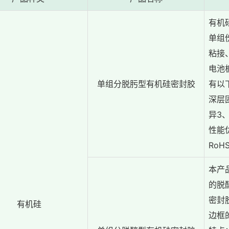
有机
单组
粘接
电池
单组分脱肟型有机硅密封胶
有以
深层
异3
性能
RoH
本产
的脱
密封
有机硅
边框