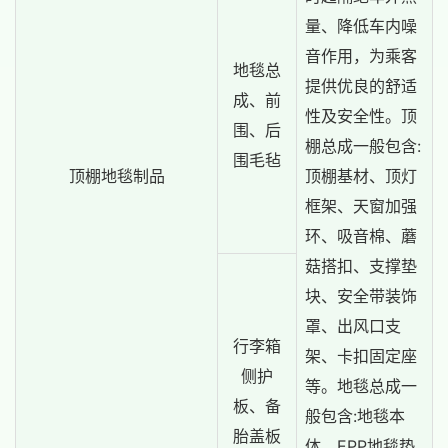
量、降低车内噪
音作用，为乘客
地毯总
提供优良的舒适
成、前
性及安全性。顶
围、后
棚总成一般包含:
围毛毡
顶棚地毯制品
顶棚基材、顶灯
框架、天窗加强
环、吸音棉、蘑
菇搭扣、支撑垫
块、安全带装饰
罩、出风口支
行李箱
架、卡扣固定座
侧护
等。地毯总成一
板、备
般包含:地毯本
胎盖板
体、EPP地毯垫