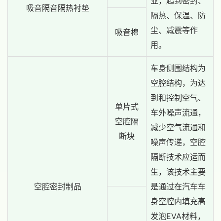
业，起到密封、
吸音隔音隔热衬垫
隔热、保温、防
尘、减震等作
吸音棉
用。
车身侧围结构为
空腔结构，为达
到和控制空气、
单片式
车外噪声流通，
空腔隔
减少空气流通和
断块
噪声传递，空腔
隔断技术应运而
生，该技术主要
空腔密封制品
是通过在汽车车
身空腔内填充高
发泡EVA材料，