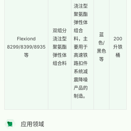
浇注型
聚氨酯
弹性体
双组分
组合
蓝
Flexiond
浇注型
料，主
200
色/
8299/8399/8935
聚氨酯
要用于
升铁
黑色
等
弹性体
高速铁
桶
等
组合料
路扣件
系统减
震降噪
产品的
制造。
应用领域