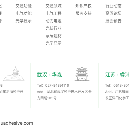
化
交通功能
交通领域
知识产权
行业动态
程
电气功能
电气工程
服务支持
高盟论坛
誉
光学显示
动力电池
展会预告
光伏行业
家居建材
光学显示
武汉 · 华森
江苏 · 睿
68
Tel：
027-84891116
Tel：
0513-80
市如东沿海经济开
Add：湖北省武汉经济技术开发区全
Add：江苏省
力四路105号
发区洋口化学
uadhesive.com