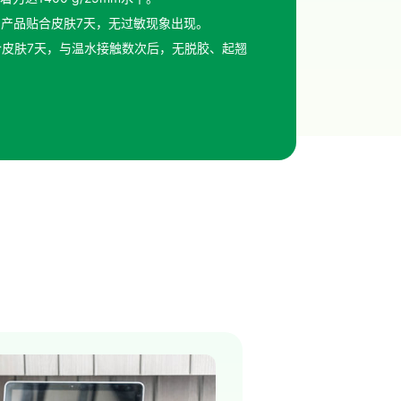
：产品贴合皮肤7天，无过敏现象出现。
合皮肤7天，与温水接触数次后，无脱胶、起翘
，具有中强粘着力（~1400 g/25mm），
的可控释放作用。